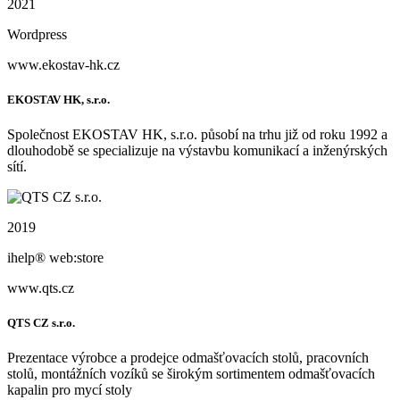
2021
Wordpress
www.ekostav-hk.cz
EKOSTAV HK, s.r.o.
Společnost EKOSTAV HK, s.r.o. působí na trhu již od roku 1992 a
dlouhodobě se specializuje na výstavbu komunikací a inženýrských
sítí.
2019
ihelp® web:store
www.qts.cz
QTS CZ s.r.o.
Prezentace výrobce a prodejce odmašťovacích stolů, pracovních
stolů, montážních vozíků se širokým sortimentem odmašťovacích
kapalin pro mycí stoly