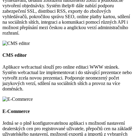
vyhledávání, detailní zobrazení nabízeného zboží a jednoduché
vytvoření objednávky. Systém ihelp® dále nabízí podporu
zabezpečení SSL, distribuci RSS, exporty do zbožových
vyhledávačů, pokročilou správu SEO, online platby kartou, sdílení
na sociálních sítích, integraci a komunikaci pomocí různých API i
možnost přepínání mezi českou a anglickou verzí administračního
rozhraní.
CMS editor
Aplikace web:actual slouží pro online editaci WWW stránek.
Systém web:actual lze implementovat i do stávající prezentace nebo
vytvořit zcela novou prezentaci. Podporuje neomezený počet
jazykových verzí, sdílení na sociálních sítích a provoz na více
doménách.
E-Commerce
Jedná se o plně konfigurovatelnou aplikaci s možností nastavení
dealerských cen pro registrované uživatele, přepočtů cen na základě
uživatelského nastavení, možností exportů a importů z vybraných