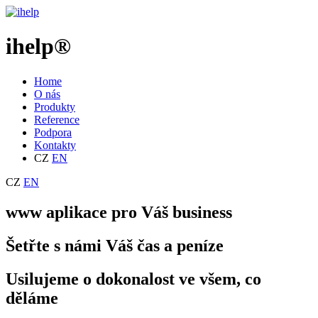
ihelp®
Home
O nás
Produkty
Reference
Podpora
Kontakty
CZ
EN
CZ
EN
www aplikace pro Váš business
Šetřte s námi Váš čas a peníze
Usilujeme o dokonalost ve všem, co
děláme